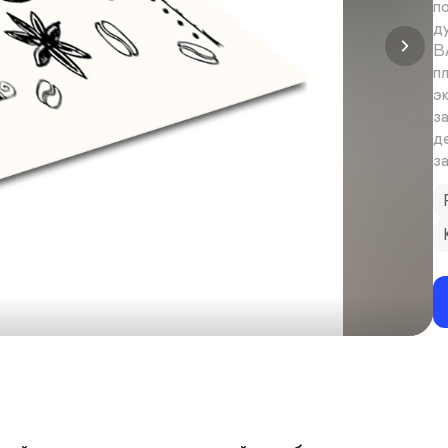
п
ду
В
п
э
з
д
з