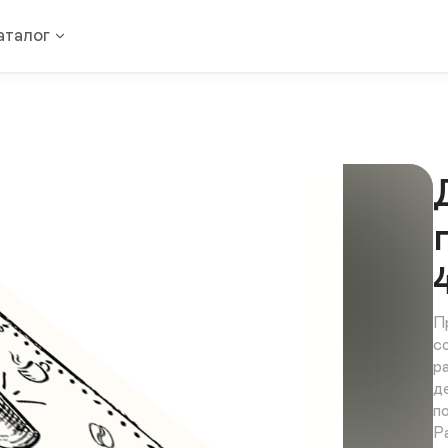
аталог
П
с
р
д
п
Р