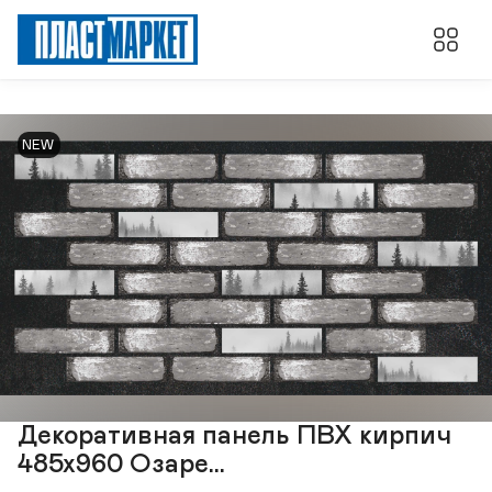
NEW
Декоративная панель ПВХ кирпич
485х960 Озаре...