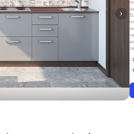
п
ду
В
п
э
з
д
з