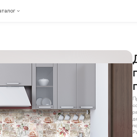
аталог
П
с
р
д
п
Р